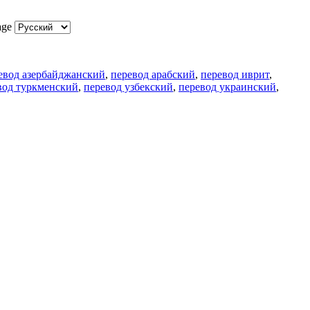
age
евод азербайджанский
,
перевод арабский
,
перевод иврит
,
вод туркменский
,
перевод узбекский
,
перевод украинский
,