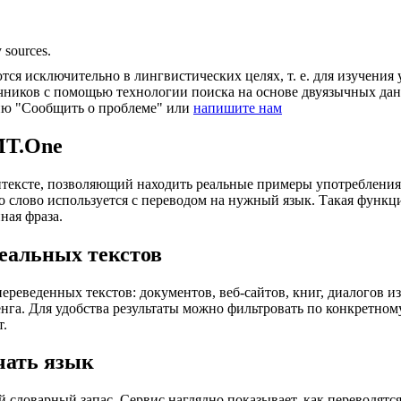
 sources.
ся исключительно в лингвистических целях, т. е. для изучения 
очников с помощью технологии поиска на основе двуязычных д
ию "Сообщить о проблеме" или
напишите нам
MT.One
тексте, позволяющий находить реальные примеры употребления с
то слово используется с переводом на нужный язык. Такая функ
ная фраза.
еальных текстов
еведенных текстов: документов, веб-сайтов, книг, диалогов из
енга. Для удобства результаты можно фильтровать по конкретном
т.
чать язык
 словарный запас. Сервис наглядно показывает, как переводятс