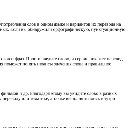
употребления слов в одном языке и вариантов их перевода на
анных. Если вы обнаружили орфографическую, пунктуационную
лов и фраз. Просто введите слово, и сервис покажет перевод
ция поможет понять нюансы значения слова и правильное
 фильмов и др. Благодаря этому вы увидите слово в разных
у переводу или тематике, а также выполнять поиск внутри
я идиомы, фразовые глаголы и многозначные слова в разных