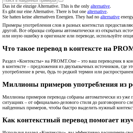
Das ist die einzige
Alternative
.
This is the only
alternative
.
Es gibt nur eine
Alternative
.
There is but one
alternative
.
Sie hatten keine
alternativen
Energien.
They had no
alternative
energy
Примеры употребления слов в разных контекстах предоставляют
другой. Все образцы собраны автоматически из открытых ист
или иную ошибку в оригинале или переводе, используйте опц
Что такое перевод в контексте на PRO
Раздел «Контексты» на PROMT.One – это ваш переводчик в кон
в контексте – предложения из двухъязычных источников, где э
употребление в речи, будь то редкий термин или распространен
Миллионы примеров употребления из р
Миллионы примеров перевода собраны автоматически из уже пер
ситуациях – от официально-делового стиля до разговорного сл
найденных примеров, чтобы быстро выделить нужный контекс
Как контекстный перевод помогает изу
Используя раздел «Контексты», вы эффективно расширяете свой