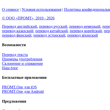
О сервисе
|
Условия использования
|
Политика конфиденциальн
© ООО «ПРОМТ», 2010 - 2026
Перевод английский
,
перевод русский
,
перевод немецкий
,
пер
перевод казахский
,
перевод китайский
,
перевод корейский
,
пер
перевод финский
,
перевод эстонский
,
перевод японский
Возможности
Перевод текста
Примеры употребления
Склонение и спряжение
Наш блог
Бесплатные приложения
PROMT.One для iOS
PROMT.One для Android
Предложения