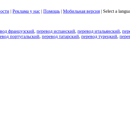
ости
|
Реклама у нас
|
Помощь
|
Мобильная версия
|
Select a langu
евод французский
,
перевод испанский
,
перевод итальянский
,
пер
евод португальский
,
перевод татарский
,
перевод турецкий
,
пере