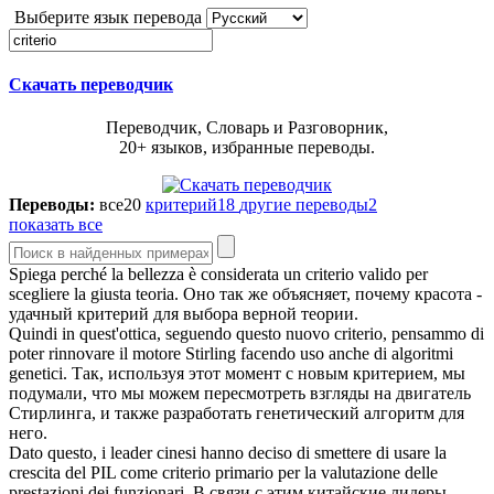
Выберите язык перевода
Скачать переводчик
Переводчик, Словарь и Разговорник,
20+ языков, избранные переводы.
Переводы:
все
20
критерий
18
другие переводы
2
показать все
Spiega perché la bellezza è considerata un
criterio
valido per
scegliere la giusta teoria.
Оно так же объясняет, почему красота -
удачный
критерий
для выбора верной теории.
Quindi in quest'ottica, seguendo questo nuovo
criterio
, pensammo di
poter rinnovare il motore Stirling facendo uso anche di algoritmi
genetici.
Так, используя этот момент с новым
критерием
, мы
подумали, что мы можем пересмотреть взгляды на двигатель
Стирлинга, и также разработать генетический алгоритм для
него.
Dato questo, i leader cinesi hanno deciso di smettere di usare la
crescita del PIL come
criterio
primario per la valutazione delle
prestazioni dei funzionari.
В связи с этим китайские лидеры