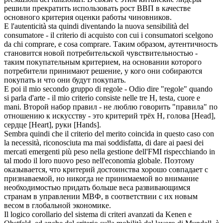
решили прекратить использовать рост ВВП в качестве
основного
критерия
оценки работы чиновников.
E l'autenticità sta quindi diventando la nuova sensibilità del
consumatore - il
criterio
di acquisto con cui i consumatori scelgono
da chi comprare, e cosa comprare.
Таким образом, аутентичность
становится новой потребительской чувствительностью -
таким покупательным
критерием
, на основании которого
потребители принимают решение, у кого они собираются
покупать и что они будут покупать.
E poi il mio secondo gruppo di regole - Odio dire "regole" quando
si parla d'arte - il mio
criterio
consiste nelle tre H, testa, cuore e
mani.
Второй набор правил - не люблю говорить "правила" по
отношению к искусству - это
критерий
трёх H, голова [Head],
сердце [Heart], руки [Hands].
Sembra quindi che il
criterio
del merito coincida in questo caso con
la necessità, riconosciuta ma mai soddisfatta, di dare ai paesi dei
mercati emergenti più peso nella gestione dell'FMI rispecchiando in
tal modo il loro nuovo peso nell'economia globale.
Поэтому
оказывается, что
критерий
достоинства хорошо совпадает с
признаваемой, но никогда не принимаемой во внимание
необходимостью придать больше веса развивающимся
странам в управлении МВФ, в соответствии с их новым
весом в глобальной экономике.
Il logico corollario del sistema di criteri avanzati da Kenen e