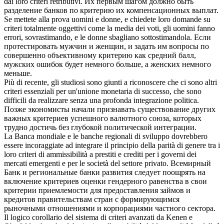
dai loro
criteri
retributivi.
Их первым шагом должно быть
разделение банков по
критерию
их компенсационных выплат.
Se mettete alla prova uomini e donne, e chiedete loro domande su
criteri
totalmente oggettivi come la media dei voti, gli uomini fanno
errori, sovrastimando, e le donne sbagliano sottostimandola.
Если
протестировать мужчин и женщин, и задать им вопросы по
совершенно объективному
критерию
как средний балл,
мужских ошибок будет немного больше, а женских немного
меньше.
Più di recente, gli studiosi sono giunti a riconoscere che ci sono altri
criteri
essenziali per un'unione monetaria di successo, che sono
difficili da realizzare senza una profonda integrazione politica.
Позже экономисты начали признавать существование других
важных
критериев
успешного валютного союза, которых
трудно достичь без глубокой политической интеграции.
La Banca mondiale e le banche regionali di sviluppo dovrebbero
essere incoraggiate ad integrare il principio della parità di genere tra i
loro
criteri
di ammissibilità a prestiti e crediti per i governi dei
mercati emergenti e per le società del settore privato.
Всемирный
Банк и региональные банки развития следует поощрять на
включение
критериев
оценки гендерного равенства в свои
критерии приемлемости для предоставления займов и
кредитов правительствам стран с формирующимся
рыночными отношениями и корпорациями частного сектора.
Il logico corollario del sistema di
criteri
avanzati da Kenen e