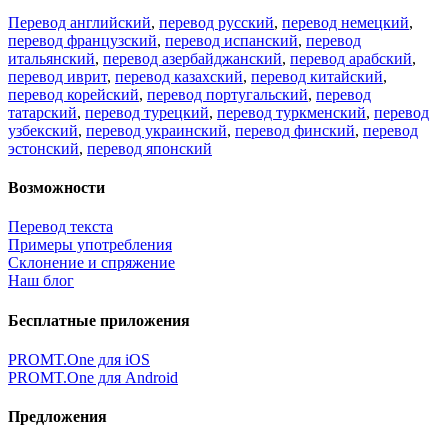
Перевод английский
,
перевод русский
,
перевод немецкий
,
перевод французский
,
перевод испанский
,
перевод
итальянский
,
перевод азербайджанский
,
перевод арабский
,
перевод иврит
,
перевод казахский
,
перевод китайский
,
перевод корейский
,
перевод португальский
,
перевод
татарский
,
перевод турецкий
,
перевод туркменский
,
перевод
узбекский
,
перевод украинский
,
перевод финский
,
перевод
эстонский
,
перевод японский
Возможности
Перевод текста
Примеры употребления
Склонение и спряжение
Наш блог
Бесплатные приложения
PROMT.One для iOS
PROMT.One для Android
Предложения