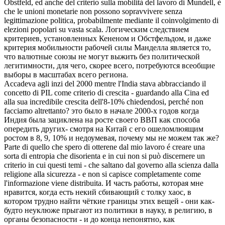
Obstfeld, ed anche del criterio sulla mobilità del lavoro di Mundell, è
che le unioni monetarie non possono sopravvivere senza
legittimazione politica, probabilmente mediante il coinvolgimento di
elezioni popolari su vasta scala.
Логическим следствием
критериев
, установленных Кененом и Обстфельдом, и даже
критерия мобильности рабочей силы Манделла является то,
что валютные союзы не могут выжить без политической
легитимности, для чего, скорее всего, потребуются всеобщие
выборы в масштабах всего региона.
Accadeva agli inzi del 2000 mentre l'India stava abbracciando il
concetto di PIL come
criterio
di crescita - guardando alla Cina ed
alla sua incredibile crescita dell'8-10% chiedendosi, perché non
facciamo altrettanto?
это было в начале 2000-х годов когда
Индия была зациклена на росте своего ВВП как способа
опередить других- смотря на Китай с его ошеломлюящим
ростом в 8, 9, 10% и недоумевая, почему мы не можем так же?
Parte di quello che spero di otterene dal mio lavoro é creare una
sorta di entropia che disorienta e in cui non si può discernere un
criterio
in cui questi temi - che saltano dal governo alla scienza dalla
religione alla sicurezza - e non si capisce completamente come
l'informazione viene distribuita.
И часть работы, которая мне
нравится, когда есть некий сбивающий с толку хаос, в
котором трудно найти чёткие границы этих вещей - они как-
будто неуклюже прыгают из политики в науку, в религию, в
органы безопасности - и до конца непонятно, как