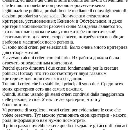
Obstfeld, ed anche del
criterio
sulla mobilità del lavoro di Mundell, è
che le unioni monetarie non possono sopravvivere senza
legittimazione politica, probabilmente mediante il coinvolgimento di
elezioni popolari su vasta scala.
Логическим следствием
критериев
, установленных Кененом и Обстфельдом, и даже
критерия мобильности рабочей силы Манделла является то,
что валютные союзы не могут выжить без политической
легитимности, для чего, скорее всего, потребуются всеобщие
выборы в масштабах всего региона.
Ci sono molti
criteri
per selezionarli.
Было очень много
критериев
для отбора мозгов.
E avevano alcuni
criteri
con cui farlo.
Их работа должна была
отвечать определенным
критериям
,
Perché questo dimostra i due
criteri
fondamentali per la creatura
politica:
Потому что это соответствует двум главным
критериям
для политического создания:
Tra tutti i
criteri
che ho stabilito, i principali sono due.
Среди всех
моих
критериев
есть два самых важных.
Quindi, stiamo usando gli stessi
criteri
condivisi dalla maggioranza
delle persone, e cioè:
У нас те же
критерии
, что и у
большинства:
Vi permette di scegliere i vostri
criteri
per evidenziare le cose che
volete osservare.
Тут можно установить свои
критерии
- какого
рода информацию вам нужно посмотреть.
Il primo passo dovrebbe essere quello di separare gli accordi bancari