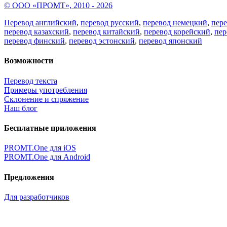
© ООО «ПРОМТ», 2010 - 2026
Перевод английский
,
перевод русский
,
перевод немецкий
,
пер
перевод казахский
,
перевод китайский
,
перевод корейский
,
пер
перевод финский
,
перевод эстонский
,
перевод японский
Возможности
Перевод текста
Примеры употребления
Склонение и спряжение
Наш блог
Бесплатные приложения
PROMT.One для iOS
PROMT.One для Android
Предложения
Для разработчиков