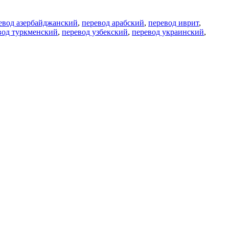
евод азербайджанский
,
перевод арабский
,
перевод иврит
,
вод туркменский
,
перевод узбекский
,
перевод украинский
,