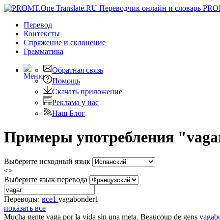
PRO
Перевод
Контексты
Спряжение
и склонение
Грамматика
Обратная связь
Помощь
Скачать приложение
Реклама у нас
Наш Блог
Примеры употребления "vagar
Выберите исходный язык
<>
Выберите язык перевода
Переводы:
все
1
vagabonder
1
показать все
Mucha gente
vaga
por la vida sin una meta.
Beaucoup de gens
vagab