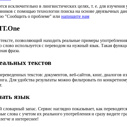
ся исключительно в лингвистических целях, т. е. для изучения 
очников с помощью технологии поиска на основе двуязычных д
ию "Сообщить о проблеме" или
напишите нам
MT.One
тексте, позволяющий находить реальные примеры употребления с
то слово используется с переводом на нужный язык. Такая функ
ная фраза.
еальных текстов
еведенных текстов: документов, веб-сайтов, книг, диалогов из
енга. Для удобства результаты можно фильтровать по конкретном
т.
чать язык
 словарный запас. Сервис наглядно показывает, как переводятс
вые слова с учетом их реального употребления и сразу видите 
легче и интереснее!