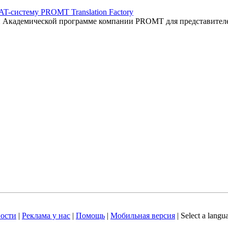
AT-систему PROMT Translation Factory
ый Академической программе компании PROMT для представител
ости
|
Реклама у нас
|
Помощь
|
Мобильная версия
|
Select a langu