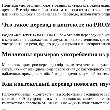
Примеры употребления слов в разных контекстах предоставляют
другой. Все образцы собраны автоматически из открытых ист
или иную ошибку в оригинале или переводе, используйте опц
Что такое перевод в контексте на PRO
Раздел «Контексты» на PROMT.One – это ваш переводчик в кон
в контексте – предложения из двухъязычных источников, где э
употребление в речи, будь то редкий термин или распространен
Миллионы примеров употребления из р
Миллионы примеров перевода собраны автоматически из уже пер
ситуациях – от официально-делового стиля до разговорного сл
найденных примеров, чтобы быстро выделить нужный контекс
Как контекстный перевод помогает изу
Используя раздел «Контексты», вы эффективно расширяете свой
контекстах. Это упрощает изучение языков: вы запоминаете но
контекстного перевода от PROMT.One – учить язык станет еще 