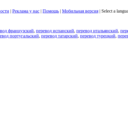
ости
|
Реклама у нас
|
Помощь
|
Мобильная версия
|
Select a langu
евод французский
,
перевод испанский
,
перевод итальянский
,
пер
евод португальский
,
перевод татарский
,
перевод турецкий
,
пере