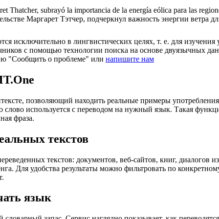
ret Thatcher, subrayó la importancia de la energía eólica para las regi
ьстве Маргарет Тэтчер, подчеркнул важность энергии ветра для
ся исключительно в лингвистических целях, т. е. для изучения 
очников с помощью технологии поиска на основе двуязычных д
ию "Сообщить о проблеме" или
напишите нам
MT.One
тексте, позволяющий находить реальные примеры употребления с
то слово используется с переводом на нужный язык. Такая функ
ная фраза.
еальных текстов
еведенных текстов: документов, веб-сайтов, книг, диалогов из
енга. Для удобства результаты можно фильтровать по конкретном
т.
чать язык
 словарный запас. Сервис наглядно показывает, как переводятс