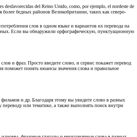
ones desfavorecidas del Reino Unido, como, por ejemplo, el nordeste de
 более бедных районов Великобритании, таких как северо-
употребления слов в одном языке и вариантов их перевода на
анных. Если вы обнаружили орфографическую, пунктуационную
лов и фраз. Просто введите слово, и сервис покажет перевод
ция поможет понять нюансы значения слова и правильное
 фильмов и др. Благодаря этому вы увидите слово в разных
у переводу или тематике, а также выполнять поиск внутри
я идиомы, фразовые глаголы и многозначные слова в разных