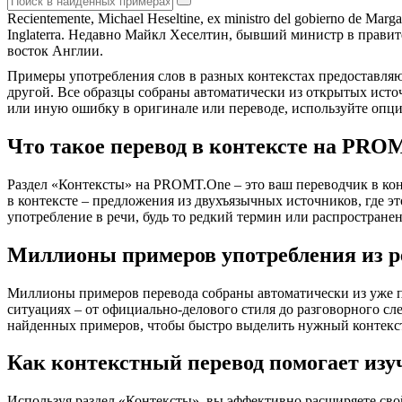
Recientemente, Michael
Heseltine
, ex ministro del gobierno de Marga
Inglaterra.
Недавно Майкл Хеселтин, бывший министр в правител
восток Англии.
Примеры употребления слов в разных контекстах предоставляют
другой. Все образцы собраны автоматически из открытых ист
или иную ошибку в оригинале или переводе, используйте опц
Что такое перевод в контексте на PRO
Раздел «Контексты» на PROMT.One – это ваш переводчик в кон
в контексте – предложения из двухъязычных источников, где э
употребление в речи, будь то редкий термин или распространен
Миллионы примеров употребления из р
Миллионы примеров перевода собраны автоматически из уже пер
ситуациях – от официально-делового стиля до разговорного сл
найденных примеров, чтобы быстро выделить нужный контекс
Как контекстный перевод помогает изу
Используя раздел «Контексты», вы эффективно расширяете свой