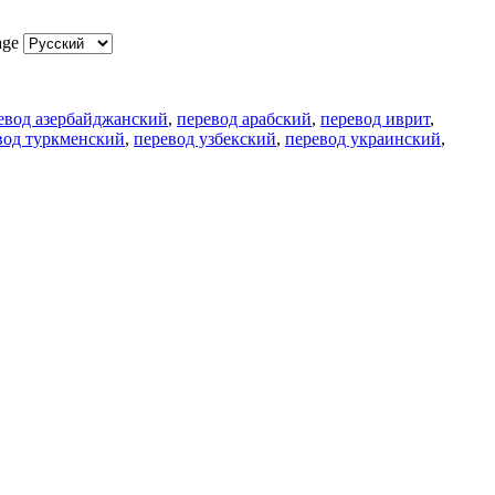
age
евод азербайджанский
,
перевод арабский
,
перевод иврит
,
вод туркменский
,
перевод узбекский
,
перевод украинский
,