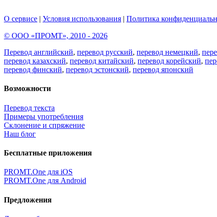
О сервисе
|
Условия использования
|
Политика конфиденциальн
© ООО «ПРОМТ», 2010 - 2026
Перевод английский
,
перевод русский
,
перевод немецкий
,
пер
перевод казахский
,
перевод китайский
,
перевод корейский
,
пер
перевод финский
,
перевод эстонский
,
перевод японский
Возможности
Перевод текста
Примеры употребления
Склонение и спряжение
Наш блог
Бесплатные приложения
PROMT.One для iOS
PROMT.One для Android
Предложения