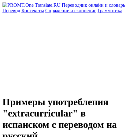
Перевод
Контексты
Спряжение
и склонение
Грамматика
Примеры употребления
"extracurricular" в
испанском с переводом на
русский