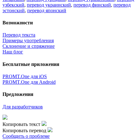
Реклама на сайте
Скачать переводчик
Переводчик, Словарь и Разговорник,
20+ языков, избранные переводы.
Наш Блог
Цифровая эволюция перевода: как вузам бесплатно получить
CAT-систему PROMT Translation Factory
18 февраля 2026 года прошел очередной вебинар,
посвященный Академической программе компании PROMT
для представителей высших учебных заведений. Вебинар
провела Наталья Железняк, руководитель лингвистич
01.03.2026
наверх
Условия использования
|
Полная версия
|
© ООО «ПРОМТ»,