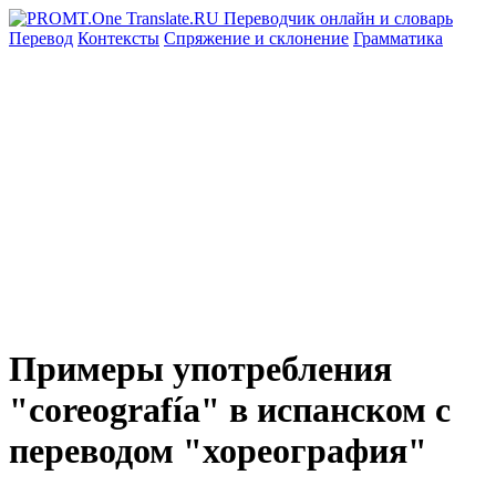
Перевод
Контексты
Спряжение
и склонение
Грамматика
Примеры употребления
"coreografía" в испанском с
переводом "хореография"