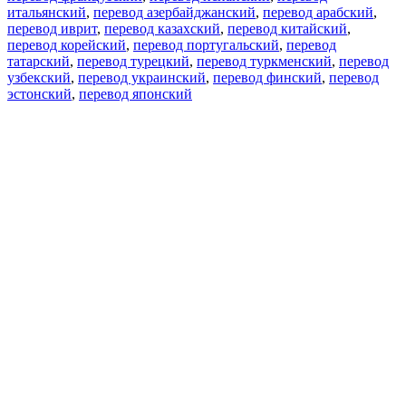
итальянский
,
перевод азербайджанский
,
перевод арабский
,
перевод иврит
,
перевод казахский
,
перевод китайский
,
перевод корейский
,
перевод португальский
,
перевод
татарский
,
перевод турецкий
,
перевод туркменский
,
перевод
узбекский
,
перевод украинский
,
перевод финский
,
перевод
эстонский
,
перевод японский
Возможности
Перевод текста
Примеры употребления
Склонение и спряжение
Наш блог
Бесплатные приложения
PROMT.One для iOS
PROMT.One для Android
Предложения
Для разработчиков