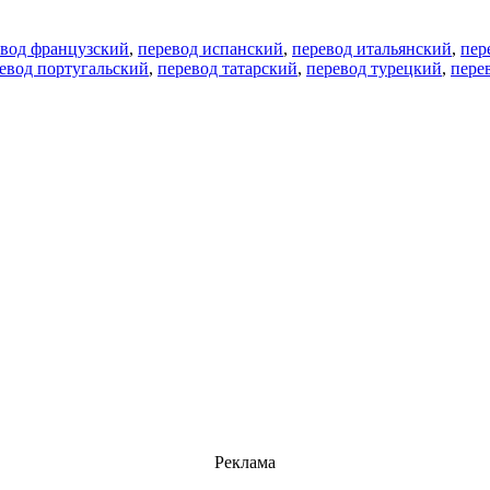
евод французский
,
перевод испанский
,
перевод итальянский
,
пер
евод португальский
,
перевод татарский
,
перевод турецкий
,
пере
Реклама