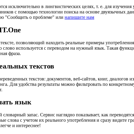
ся исключительно в лингвистических целях, т. е. для изучения 
очников с помощью технологии поиска на основе двуязычных д
ию "Сообщить о проблеме" или
напишите нам
MT.One
тексте, позволяющий находить реальные примеры употребления с
то слово используется с переводом на нужный язык. Такая функ
ная фраза.
еальных текстов
еведенных текстов: документов, веб-сайтов, книг, диалогов из
енга. Для удобства результаты можно фильтровать по конкретном
т.
чать язык
 словарный запас. Сервис наглядно показывает, как переводятс
вые слова с учетом их реального употребления и сразу видите 
легче и интереснее!