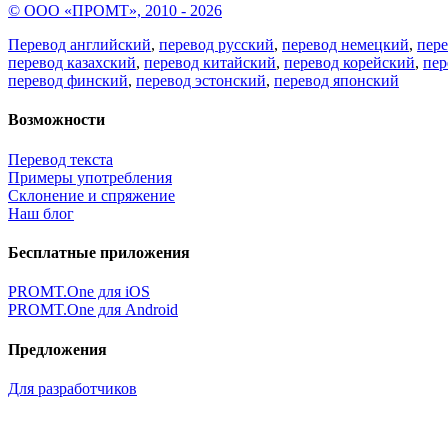
© ООО «ПРОМТ», 2010 - 2026
Перевод английский
,
перевод русский
,
перевод немецкий
,
пер
перевод казахский
,
перевод китайский
,
перевод корейский
,
пер
перевод финский
,
перевод эстонский
,
перевод японский
Возможности
Перевод текста
Примеры употребления
Склонение и спряжение
Наш блог
Бесплатные приложения
PROMT.One для iOS
PROMT.One для Android
Предложения
Для разработчиков