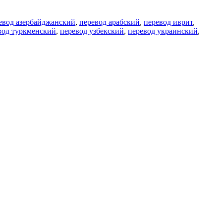
евод азербайджанский
,
перевод арабский
,
перевод иврит
,
вод туркменский
,
перевод узбекский
,
перевод украинский
,