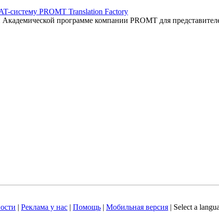
AT-систему PROMT Translation Factory
ый Академической программе компании PROMT для представител
ости
|
Реклама у нас
|
Помощь
|
Мобильная версия
|
Select a langu