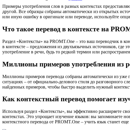
Примеры употребления слов в разных контекстах предоставляют
другой. Все образцы собраны автоматически из открытых ист
или иную ошибку в оригинале или переводе, используйте опц
Что такое перевод в контексте на PRO
Раздел «Контексты» на PROMT.One – это ваш переводчик в кон
в контексте – предложения из двухъязычных источников, где э
употребление в речи, будь то редкий термин или распространен
Миллионы примеров употребления из р
Миллионы примеров перевода собраны автоматически из уже пер
ситуациях – от официально-делового стиля до разговорного сл
найденных примеров, чтобы быстро выделить нужный контекс
Как контекстный перевод помогает изу
Используя раздел «Контексты», вы эффективно расширяете свой
контекстах. Это упрощает изучение языков: вы запоминаете но
контекстного перевода от PROMT.One – учить язык станет еще 