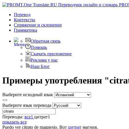
PRO
Перевод
Контексты
Спряжение
и склонение
Грамматика
Обратная связь
Помощь
Скачать приложение
Реклама у нас
Наш Блог
Примеры употребления "citra
Выберите исходный язык
<>
Выберите язык перевода
Переводы:
все
1
цитрат
1
показать все
Puedo ver
citrato
de magnesio.
Вот
цитрат
магния.