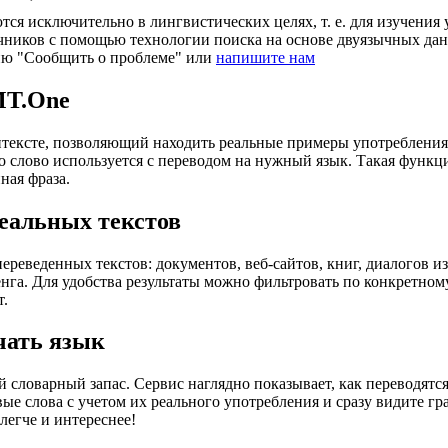
ся исключительно в лингвистических целях, т. е. для изучения 
очников с помощью технологии поиска на основе двуязычных д
ию "Сообщить о проблеме" или
напишите нам
MT.One
тексте, позволяющий находить реальные примеры употребления с
то слово используется с переводом на нужный язык. Такая функ
ная фраза.
еальных текстов
еведенных текстов: документов, веб-сайтов, книг, диалогов из
енга. Для удобства результаты можно фильтровать по конкретном
т.
чать язык
 словарный запас. Сервис наглядно показывает, как переводятс
вые слова с учетом их реального употребления и сразу видите 
легче и интереснее!