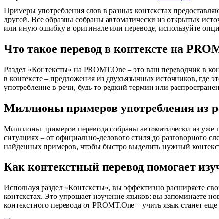
Примеры употребления слов в разных контекстах предоставляют
другой. Все образцы собраны автоматически из открытых ист
или иную ошибку в оригинале или переводе, используйте опц
Что такое перевод в контексте на PRO
Раздел «Контексты» на PROMT.One – это ваш переводчик в кон
в контексте – предложения из двухъязычных источников, где э
употребление в речи, будь то редкий термин или распространен
Миллионы примеров употребления из р
Миллионы примеров перевода собраны автоматически из уже пер
ситуациях – от официально-делового стиля до разговорного сл
найденных примеров, чтобы быстро выделить нужный контекс
Как контекстный перевод помогает изу
Используя раздел «Контексты», вы эффективно расширяете свой
контекстах. Это упрощает изучение языков: вы запоминаете но
контекстного перевода от PROMT.One – учить язык станет еще 