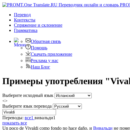
PRO
Перевод
Контексты
Спряжение
и склонение
Грамматика
Обратная связь
Помощь
Скачать приложение
Реклама у нас
Наш Блог
Примеры употребления "Vival
Выберите исходный язык
<>
Выберите язык перевода
Переводы:
все
1
вивальди
1
показать все
Un poco de
Vivaldi
como fondo no hace daño.
и
Вивальди
не поме