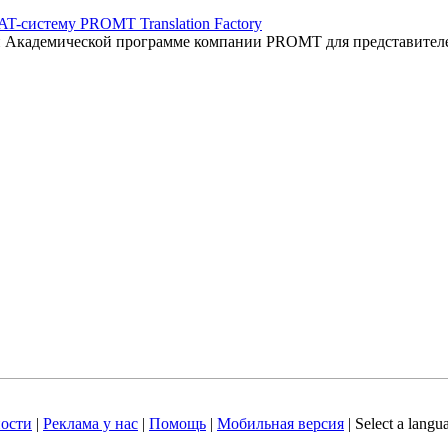
AT-систему PROMT Translation Factory
ый Академической программе компании PROMT для представител
ости
|
Реклама у нас
|
Помощь
|
Мобильная версия
|
Select a langu