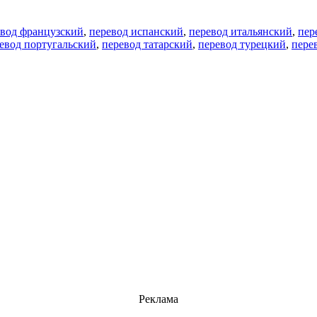
евод французский
,
перевод испанский
,
перевод итальянский
,
пер
евод португальский
,
перевод татарский
,
перевод турецкий
,
пере
Реклама