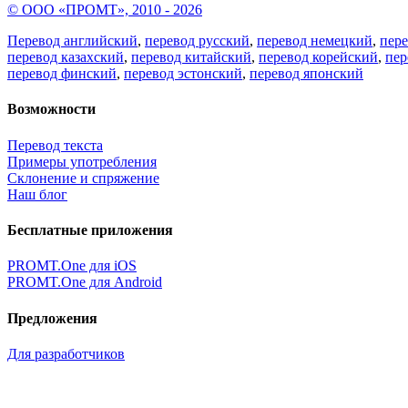
© ООО «ПРОМТ», 2010 - 2026
Перевод английский
,
перевод русский
,
перевод немецкий
,
пер
перевод казахский
,
перевод китайский
,
перевод корейский
,
пер
перевод финский
,
перевод эстонский
,
перевод японский
Возможности
Перевод текста
Примеры употребления
Склонение и спряжение
Наш блог
Бесплатные приложения
PROMT.One для iOS
PROMT.One для Android
Предложения
Для разработчиков