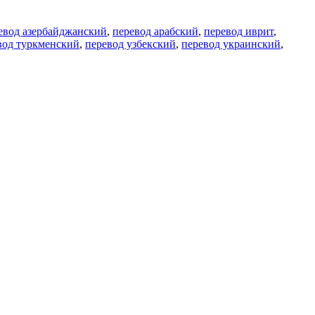
евод азербайджанский
,
перевод арабский
,
перевод иврит
,
вод туркменский
,
перевод узбекский
,
перевод украинский
,