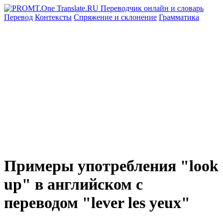
Перевод
Контексты
Спряжение
и склонение
Грамматика
Примеры употребления "look
up" в английском с
переводом "lever les yeux"