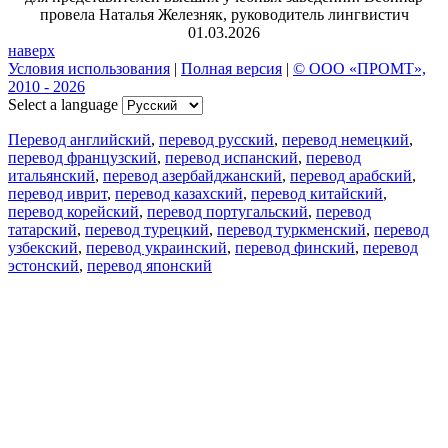
провела Наталья Железняк, руководитель лингвистич
01.03.2026
наверх
Условия использования
|
Полная версия
|
© ООО «ПРОМТ»,
2010 - 2026
Select a language
Перевод английский
,
перевод русский
,
перевод немецкий
,
перевод французский
,
перевод испанский
,
перевод
итальянский
,
перевод азербайджанский
,
перевод арабский
,
перевод иврит
,
перевод казахский
,
перевод китайский
,
перевод корейский
,
перевод португальский
,
перевод
татарский
,
перевод турецкий
,
перевод туркменский
,
перевод
узбекский
,
перевод украинский
,
перевод финский
,
перевод
эстонский
,
перевод японский
Возможности
Перевод текста
Примеры употребления
Склонение и спряжение
Наш блог
Бесплатные приложения