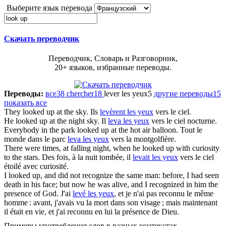
Выберите язык перевода
Скачать переводчик
Переводчик, Словарь и Разговорник,
20+ языков, избранные переводы.
Переводы:
все
38
chercher
18
lever les yeux
5
другие переводы
15
показать все
They
looked up
at the sky.
Ils
levèrent les yeux
vers le ciel.
He
looked up
at the night sky.
Il
leva les yeux
vers le ciel nocturne.
Everybody in the park
looked up
at the hot air balloon.
Tout le
monde dans le parc
leva les yeux
vers la montgolfière.
There were times, at falling night, when he
looked up
with curiosity
to the stars.
Des fois, à la nuit tombée, il
levait les yeux
vers le ciel
étoilé avec curiosité.
I
looked up
, and did not recognize the same man: before, I had seen
death in his face; but now he was alive, and I recognized in him the
presence of God.
J'ai
levé les yeux
, et je n'ai pas reconnu le même
homme : avant, j'avais vu la mort dans son visage ; mais maintenant
il était en vie, et j'ai reconnu en lui la présence de Dieu.
Примеры употребления слов в разных контекстах