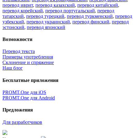
перевод иврит
,
перевод казахский
,
перевод китайский
,
перевод корейский
,
перевод португальский
,
перевод
татарский
,
перевод турецкий
,
перевод туркменский
,
перевод
узбекский
,
перевод украинский
,
перевод финский
,
перевод
эстонский
,
перевод японский
Возможности
Перевод текста
Примеры употребления
Склонение и спряжение
Наш блог
Бесплатные приложения
PROMT.One для iOS
PROMT.One для Android
Предложения
Для разработчиков