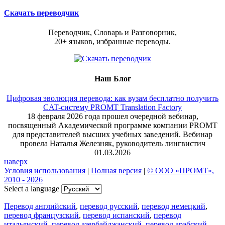
Скачать переводчик
Переводчик, Словарь и Разговорник,
20+ языков, избранные переводы.
Наш Блог
Цифровая эволюция перевода: как вузам бесплатно получить
CAT-систему PROMT Translation Factory
18 февраля 2026 года прошел очередной вебинар,
посвященный Академической программе компании PROMT
для представителей высших учебных заведений. Вебинар
провела Наталья Железняк, руководитель лингвистич
01.03.2026
наверх
Условия использования
|
Полная версия
|
© ООО «ПРОМТ»,
2010 - 2026
Select a language
Перевод английский
,
перевод русский
,
перевод немецкий
,
перевод французский
,
перевод испанский
,
перевод
итальянский
,
перевод азербайджанский
,
перевод арабский
,