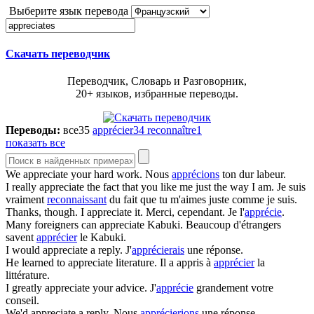
Выберите язык перевода
Скачать переводчик
Переводчик, Словарь и Разговорник,
20+ языков, избранные переводы.
Переводы:
все
35
apprécier
34
reconnaître
1
показать все
We
appreciate
your hard work.
Nous
apprécions
ton dur labeur.
I really
appreciate
the fact that you like me just the way I am.
Je suis
vraiment
reconnaissant
du fait que tu m'aimes juste comme je suis.
Thanks, though. I
appreciate
it.
Merci, cependant. Je l'
apprécie
.
Many foreigners can
appreciate
Kabuki.
Beaucoup d'étrangers
savent
apprécier
le Kabuki.
I would
appreciate
a reply.
J'
apprécierais
une réponse.
He learned to
appreciate
literature.
Il a appris à
apprécier
la
littérature.
I greatly
appreciate
your advice.
J'
apprécie
grandement votre
conseil.
We'd
appreciate
a reply.
Nous
apprécierions
une réponse.