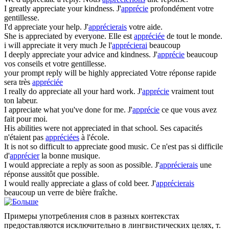
I greatly
appreciate
your kindness.
J'
apprécie
profondément votre
gentillesse.
I'd
appreciate
your help.
J'
apprécierais
votre aide.
She is
appreciated
by everyone.
Elle est
appréciée
de tout le monde.
i will
appreciate
it very much
Je l'
apprécierai
beaucoup
I deeply
appreciate
your advice and kindness.
J'
apprécie
beaucoup
vos conseils et votre gentillesse.
your prompt reply will be highly
appreciated
Votre réponse rapide
sera très
appréciée
I really do
appreciate
all your hard work.
J'
apprécie
vraiment tout
ton labeur.
I
appreciate
what you've done for me.
J'
apprécie
ce que vous avez
fait pour moi.
His abilities were not
appreciated
in that school.
Ses capacités
n'étaient pas
appréciées
à l'école.
It is not so difficult to
appreciate
good music.
Ce n'est pas si difficile
d'
apprécier
la bonne musique.
I would
appreciate
a reply as soon as possible.
J'
apprécierais
une
réponse aussitôt que possible.
I would really
appreciate
a glass of cold beer.
J'
apprécierais
beaucoup un verre de bière fraîche.
Примеры употребления слов в разных контекстах
предоставляются исключительно в лингвистических целях, т.