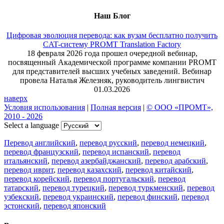
Наш Блог
Цифровая эволюция перевода: как вузам бесплатно получить
CAT-систему PROMT Translation Factory
18 февраля 2026 года прошел очередной вебинар,
посвященный Академической программе компании PROMT
для представителей высших учебных заведений. Вебинар
провела Наталья Железняк, руководитель лингвистич
01.03.2026
наверх
Условия использования
|
Полная версия
|
© ООО «ПРОМТ»,
2010 - 2026
Select a language
Перевод английский
,
перевод русский
,
перевод немецкий
,
перевод французский
,
перевод испанский
,
перевод
итальянский
,
перевод азербайджанский
,
перевод арабский
,
перевод иврит
,
перевод казахский
,
перевод китайский
,
перевод корейский
,
перевод португальский
,
перевод
татарский
,
перевод турецкий
,
перевод туркменский
,
перевод
узбекский
,
перевод украинский
,
перевод финский
,
перевод
эстонский
,
перевод японский