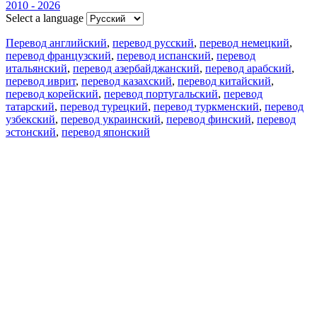
2010 - 2026
Select a language
Перевод английский
,
перевод русский
,
перевод немецкий
,
перевод французский
,
перевод испанский
,
перевод
итальянский
,
перевод азербайджанский
,
перевод арабский
,
перевод иврит
,
перевод казахский
,
перевод китайский
,
перевод корейский
,
перевод португальский
,
перевод
татарский
,
перевод турецкий
,
перевод туркменский
,
перевод
узбекский
,
перевод украинский
,
перевод финский
,
перевод
эстонский
,
перевод японский
Возможности
Перевод текста
Примеры употребления
Склонение и спряжение
Наш блог
Бесплатные приложения
PROMT.One для iOS
PROMT.One для Android