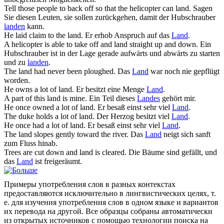
Tell those people to back off so that the helicopter can
land
.
Sagen
Sie diesen Leuten, sie sollen zurückgehen, damit der Hubschrauber
landen
kann.
He laid claim to the
land
.
Er erhob Anspruch auf das
Land
.
A helicopter is able to take off and
land
straight up and down.
Ein
Hubschrauber ist in der Lage gerade aufwärts und abwärts zu starten
und zu
landen
.
The
land
had never been ploughed.
Das
Land
war noch nie gepflügt
worden.
He owns a lot of
land
.
Er besitzt eine Menge
Land
.
A part of this
land
is mine.
Ein Teil dieses
Landes
gehört mir.
He once owned a lot of
land
.
Er besaß einst sehr viel
Land
.
The duke holds a lot of
land
.
Der Herzog besitzt viel
Land
.
He once had a lot of
land
.
Er besaß einst sehr viel
Land
.
The
land
slopes gently toward the river.
Das
Land
neigt sich sanft
zum Fluss hinab.
Trees are cut down and
land
is cleared.
Die Bäume sind gefällt, und
das
Land
ist freigeräumt.
Примеры употребления слов в разных контекстах
предоставляются исключительно в лингвистических целях, т.
е. для изучения употребления слов в одном языке и вариантов
их перевода на другой. Все образцы собраны автоматически
из открытых источников с помощью технологии поиска на