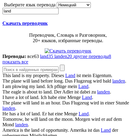
Выберите язык перевода
Скачать переводчик
Переводчик, Словарь и Разговорник,
20+ языков, избранные переводы.
Переводы:
все
63
land
35
landen
20
другие переводы
8
показать все
This
land
is my property.
Dieses
Land
ist mein Eigentum.
The plane will
land
before long.
Das Flugzeug wird bald
landen
.
I am plowing my
land
.
Ich pflüge mein
Land
.
The eagle is about to
land
.
Der Adler ist dabei zu
landen
.
I have a lot of
land
.
Ich habe eine Menge
Land
.
The plane will
land
in an hour.
Das Flugzeug wird in einer Stunde
landen
.
He has a lot of
land
.
Er hat eine Menge
Land
.
Tomorrow, he will
land
on the moon.
Morgen wird er auf dem
Mond
landen
.
America is the
land
of opportunity.
Amerika ist das
Land
der
unbegrenzten Möglichkeiten.