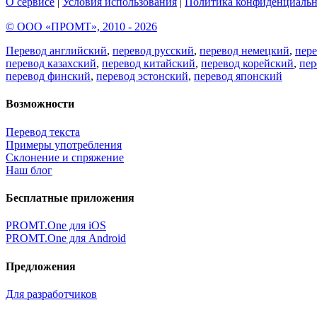
О сервисе
|
Условия использования
|
Политика конфиденциальн
© ООО «ПРОМТ», 2010 - 2026
Перевод английский
,
перевод русский
,
перевод немецкий
,
пер
перевод казахский
,
перевод китайский
,
перевод корейский
,
пер
перевод финский
,
перевод эстонский
,
перевод японский
Возможности
Перевод текста
Примеры употребления
Склонение и спряжение
Наш блог
Бесплатные приложения
PROMT.One для iOS
PROMT.One для Android
Предложения
Для разработчиков