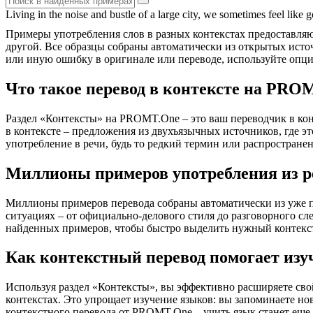
Living in the noise and
bustle
of a large city, we sometimes feel like g
Примеры употребления слов в разных контекстах предоставляют
другой. Все образцы собраны автоматически из открытых ист
или иную ошибку в оригинале или переводе, используйте опц
Что такое перевод в контексте на PRO
Раздел «Контексты» на PROMT.One – это ваш переводчик в кон
в контексте – предложения из двухъязычных источников, где э
употребление в речи, будь то редкий термин или распространен
Миллионы примеров употребления из р
Миллионы примеров перевода собраны автоматически из уже пер
ситуациях – от официально-делового стиля до разговорного сл
найденных примеров, чтобы быстро выделить нужный контекс
Как контекстный перевод помогает изу
Используя раздел «Контексты», вы эффективно расширяете свой
контекстах. Это упрощает изучение языков: вы запоминаете но
контекстного перевода от PROMT.One – учить язык станет еще 