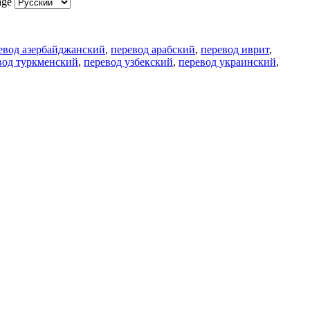
age
евод азербайджанский
,
перевод арабский
,
перевод иврит
,
вод туркменский
,
перевод узбекский
,
перевод украинский
,