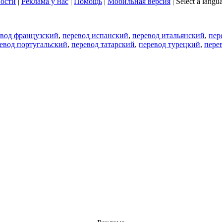
ости
|
Реклама у нас
|
Помощь
|
Мобильная версия
|
Select a langu
евод французский
,
перевод испанский
,
перевод итальянский
,
пер
евод португальский
,
перевод татарский
,
перевод турецкий
,
пере