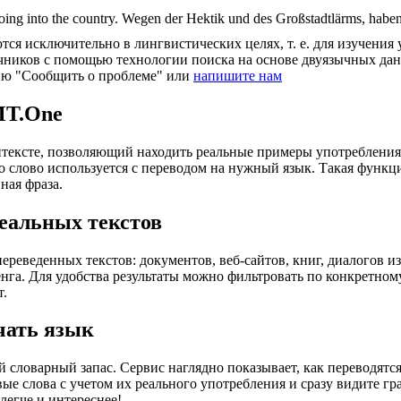
oing into the country.
Wegen der Hektik und des Großstadtlärms, habe
ся исключительно в лингвистических целях, т. е. для изучения 
очников с помощью технологии поиска на основе двуязычных д
ию "Сообщить о проблеме" или
напишите нам
MT.One
тексте, позволяющий находить реальные примеры употребления с
то слово используется с переводом на нужный язык. Такая функ
ная фраза.
еальных текстов
еведенных текстов: документов, веб-сайтов, книг, диалогов из
енга. Для удобства результаты можно фильтровать по конкретном
т.
чать язык
 словарный запас. Сервис наглядно показывает, как переводятс
вые слова с учетом их реального употребления и сразу видите 
легче и интереснее!