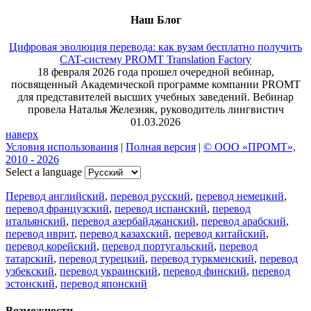
Наш Блог
Цифровая эволюция перевода: как вузам бесплатно получить
CAT-систему PROMT Translation Factory
18 февраля 2026 года прошел очередной вебинар,
посвященный Академической программе компании PROMT
для представителей высших учебных заведений. Вебинар
провела Наталья Железняк, руководитель лингвистич
01.03.2026
наверх
Условия использования
|
Полная версия
|
© ООО «ПРОМТ»,
2010 - 2026
Select a language
Перевод английский
,
перевод русский
,
перевод немецкий
,
перевод французский
,
перевод испанский
,
перевод
итальянский
,
перевод азербайджанский
,
перевод арабский
,
перевод иврит
,
перевод казахский
,
перевод китайский
,
перевод корейский
,
перевод португальский
,
перевод
татарский
,
перевод турецкий
,
перевод туркменский
,
перевод
узбекский
,
перевод украинский
,
перевод финский
,
перевод
эстонский
,
перевод японский
Возможности