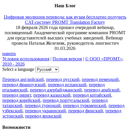
Наш Блог
Цифровая эволюция перевода: как вузам бесплатно получить
CAT-систему PROMT Translation Factory
18 февраля 2026 года прошел очередной вебинар,
посвященный Академической программе компании PROMT
для представителей высших учебных заведений. Вебинар
провела Наталья Железняк, руководитель лингвистич
01.03.2026
наверх
Условия использования
|
Полная версия
|
© ООО «ПРОМТ»,
2010 - 2026
Select a language
Перевод английский
,
перевод русский
,
перевод немецкий
,
перевод французский
,
перевод испанский
,
перевод
итальянский
,
перевод азербайджанский
,
перевод арабский
,
перевод иврит
,
перевод казахский
,
перевод китайский
,
перевод корейский
,
перевод португальский
,
перевод
татарский
,
перевод турецкий
,
перевод туркменский
,
перевод
узбекский
,
перевод украинский
,
перевод финский
,
перевод
эстонский
,
перевод японский
Возможности