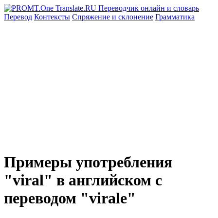
Перевод
Контексты
Спряжение
и склонение
Грамматика
Примеры употребления
"viral" в английском с
переводом "virale"