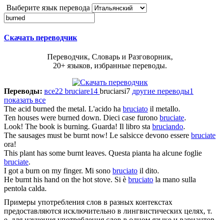
Выберите язык перевода
Скачать переводчик
Переводчик, Словарь и Разговорник,
20+ языков, избранные переводы.
Переводы:
все
22
bruciare
14
bruciarsi
7
другие переводы
1
показать все
The acid
burned
the metal.
L'acido ha
bruciato
il metallo.
Ten houses were
burned
down.
Dieci case furono
bruciate
.
Look! The book is
burning
.
Guarda! Il libro sta
bruciando
.
The sausages must be
burnt
now!
Le salsicce devono essere
bruciate
ora!
This plant has some
burnt
leaves.
Questa pianta ha alcune foglie
bruciate
.
I got a
burn
on my finger.
Mi sono
bruciato
il dito.
He
burnt
his hand on the hot stove.
Si è
bruciato
la mano sulla
pentola calda.
Примеры употребления слов в разных контекстах
предоставляются исключительно в лингвистических целях, т.
е. для изучения употребления слов в одном языке и вариантов