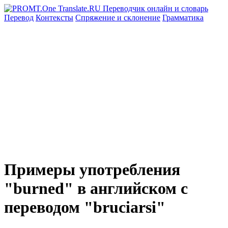
Перевод
Контексты
Спряжение
и склонение
Грамматика
Примеры употребления
"burned" в английском с
переводом "bruciarsi"