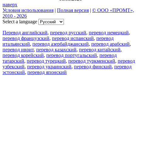
наверх
Условия использования
|
Полная версия
|
© ООО «ПРОМТ»,
2010 - 2026
Select a language
Перевод английский
,
перевод русский
,
перевод немецкий
,
перевод французский
,
перевод испанский
,
перевод
итальянский
,
перевод азербайджанский
,
перевод арабский
,
перевод иврит
,
перевод казахский
,
перевод китайский
,
перевод корейский
,
перевод португальский
,
перевод
татарский
,
перевод турецкий
,
перевод туркменский
,
перевод
узбекский
,
перевод украинский
,
перевод финский
,
перевод
эстонский
,
перевод японский
Возможности
Перевод текста
Примеры употребления
Склонение и спряжение
Наш блог
Бесплатные приложения
PROMT.One для iOS