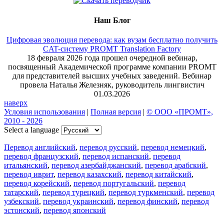
Наш Блог
Цифровая эволюция перевода: как вузам бесплатно получить
CAT-систему PROMT Translation Factory
18 февраля 2026 года прошел очередной вебинар,
посвященный Академической программе компании PROMT
для представителей высших учебных заведений. Вебинар
провела Наталья Железняк, руководитель лингвистич
01.03.2026
наверх
Условия использования
|
Полная версия
|
© ООО «ПРОМТ»,
2010 - 2026
Select a language
Перевод английский
,
перевод русский
,
перевод немецкий
,
перевод французский
,
перевод испанский
,
перевод
итальянский
,
перевод азербайджанский
,
перевод арабский
,
перевод иврит
,
перевод казахский
,
перевод китайский
,
перевод корейский
,
перевод португальский
,
перевод
татарский
,
перевод турецкий
,
перевод туркменский
,
перевод
узбекский
,
перевод украинский
,
перевод финский
,
перевод
эстонский
,
перевод японский