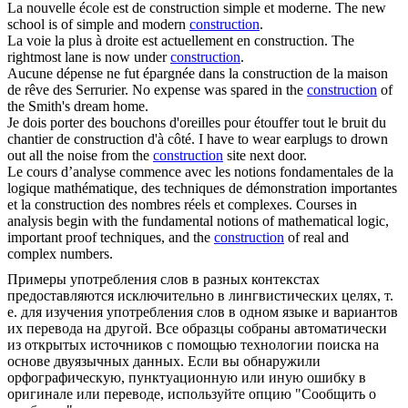
La nouvelle école est de
construction
simple et moderne.
The new
school is of simple and modern
construction
.
La voie la plus à droite est actuellement en
construction
.
The
rightmost lane is now under
construction
.
Aucune dépense ne fut épargnée dans la
construction
de la maison
de rêve des Serrurier.
No expense was spared in the
construction
of
the Smith's dream home.
Je dois porter des bouchons d'oreilles pour étouffer tout le bruit du
chantier de
construction
d'à côté.
I have to wear earplugs to drown
out all the noise from the
construction
site next door.
Le cours d’analyse commence avec les notions fondamentales de la
logique mathématique, des techniques de démonstration importantes
et la
construction
des nombres réels et complexes.
Courses in
analysis begin with the fundamental notions of mathematical logic,
important proof techniques, and the
construction
of real and
complex numbers.
Примеры употребления слов в разных контекстах
предоставляются исключительно в лингвистических целях, т.
е. для изучения употребления слов в одном языке и вариантов
их перевода на другой. Все образцы собраны автоматически
из открытых источников с помощью технологии поиска на
основе двуязычных данных. Если вы обнаружили
орфографическую, пунктуационную или иную ошибку в
оригинале или переводе, используйте опцию "Сообщить о