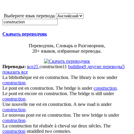
Выберите язык перевода
Скачать переводчик
Переводчик, Словарь и Разговорник,
20+ языков, избранные переводы.
Переводы:
все
25
construction
11
building
9
другие переводы
5
показать все
La bibliothèque est en
construction
.
The library is now under
construction
.
Le pont est en
construction
.
The bridge is under
construction
.
Le pont est encore en
construction
.
The bridge is still under
construction
.
Une nouvelle rue est en
construction
.
A new road is under
construction
.
Le nouveau pont est en
construction
.
The new bridge is under
construction
.
La
construction
fut réalisée à cheval sur deux siècles.
The
construction
straddled two centuries.