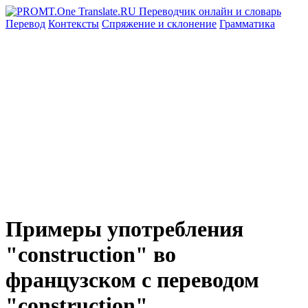
Перевод
Контексты
Спряжение
и склонение
Грамматика
Примеры употребления
"construction" во
французском с переводом
"construction"